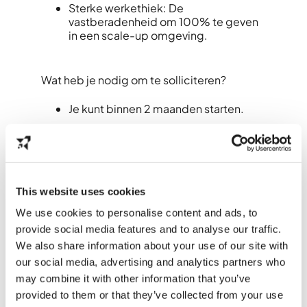
Sterke werkethiek: De
vastberadenheid om 100% te geven
in een scale-up omgeving.
Wat heb je nodig om te solliciteren?
Je kunt binnen 2 maanden starten.
Je woont in de regio Arnhem-
Nijmegen.
Je bent beschikbaar voor 40 uur per
This website uses cookies
week.
We use cookies to personalise content and ads, to
Je hebt de nodige drive, passie en
provide social media features and to analyse our traffic.
affiniteit met ondernemerschap die
We also share information about your use of our site with
het vergt om bij een scale-up te
our social media, advertising and analytics partners who
werken.
may combine it with other information that you’ve
Je hebt een rijbewijs, want je zult
provided to them or that they’ve collected from your use