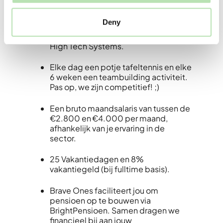
sociale impact.
Deny
Werken voor toffe opdrachtgevers als
OPEN32, HANOS, TREK en Lamers
High Tech Systems.
Elke dag een potje tafeltennis en elke
6 weken een teambuilding activiteit.
Pas op, we zijn competitief! ;)
Een bruto maandsalaris van tussen de
€2.800 en €4.000 per maand,
afhankelijk van je ervaring in de
sector.
25 Vakantiedagen en 8%
vakantiegeld (bij fulltime basis).
Brave Ones faciliteert jou om
pensioen op te bouwen via
BrightPensioen. Samen dragen we
financieel bij aan jouw