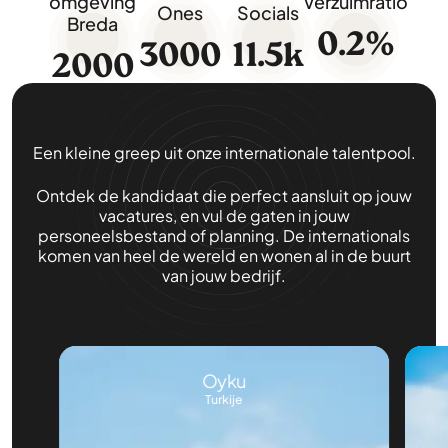
omgeving
Verzuimratio
Ones
Socials
Breda
0.2
%
3000
11.5
k
2000
Een kleine greep uit onze internationale talentpool.
Ontdek de kandidaat die perfect aansluit op jouw
vacatures, en vul de gaten in jouw
personeelsbestand of planning. De internationals
komen van heel de wereld en wonen al in de buurt
van jouw bedrijf.
Oyku
Turkije