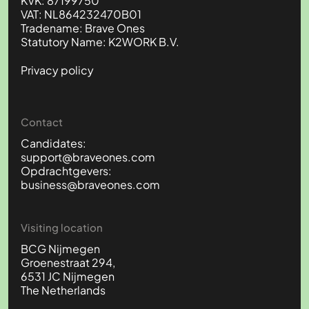
KVK: 87199750
VAT: NL864232470B01
Tradename: Brave Ones
Statutory Name: K2WORK B.V.
Privacy policy
Contact
Candidates:
support@braveones.com
Opdrachtgevers:
business@braveones.com
Visiting location
BCG Nijmegen
Groenestraat 294,
6531 JC Nijmegen
The Netherlands