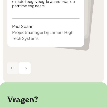
directe toegevoegde waarde van de
service
parttime engineers.
gebleken: de studenten waren zeer snel up and running
ontzettend leuk.
Hanneke Winder
Arnout v.d. Maas
HR adviseur HANOS
Paul Spaan
Head of Logistics ALSO
Lieske van der Waals
Projectmanager bij Lamers High
Tech Systems
Campaign Lead Stichting Week Zonder Vlees
Vragen?