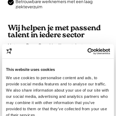
Betrouwbare werknemers met een laag
ziekteverzuim
Wij helpen je met passend
talent in iedere sector
Met onze Brave Ones kies jij voor talent met
karakter als aanvulling op jouw huidige team.
Vind
talent dat perfect past binnen jouw
sector en organisatie.
This website uses cookies
Bind
schaars, hoogopgeleid talent. Ook in
sectoren met hoge tekorten
We use cookies to personalise content and ads, to
Behoud
personeel op de lange termijn zodat
provide social media features and to analyse our traffic.
jij jouw concurrentie een stap voor blijft.
We also share information about your use of our site with
our social media, advertising and analytics partners who
may combine it with other information that you’ve
provided to them or that they’ve collected from your use
of their services.