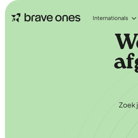
Internationals
We
af
Zoek 