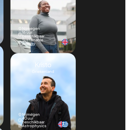
Osato
Nigeria
Nijmegen
16 uur
beschikbaar
Sustainable
energy
Kristo
Griekenland