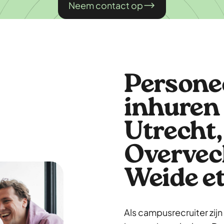
Neem contact op
Persone
inhuren 
Utrecht,
Overvec
Weide et
Als campusrecruiter zijn