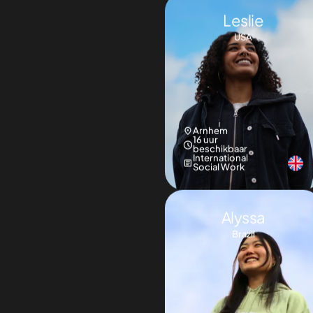
Arnhem
16 uur
beschikbaar
International
Social Work
Alyssa
Brazil
Nijmegen
16 uur
beschikbaar
Life Sciences