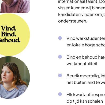
internationaal talent. Do
vissen kunnen wij binnen
kandidaten vinden om j
ondersteunen.
Vind werkstudenten 
en lokale hoge sch
Bind en behoud ha
werkmentaliteit
Bereik meertalig, in
het buitenland te w
Elk kwartaal bespre
op tijd kan schalen