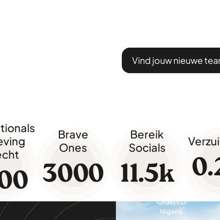
Oyku
Turkije
Vind jouw nieuwe t
Nijmegen
40 uur
beschikbaar
Computer
science
tionals
Brave
Bereik
ving
Verzu
Ones
Socials
Osato
echt
Nigeria
0.
3000
11.5
k
00