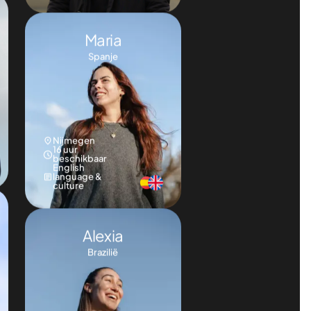
Nijmegen
40 uur
beschikbaar
Astrophysics
Maria
Spanje
Nijmegen
16 uur
beschikbaar
English
language &
culture
Alexia