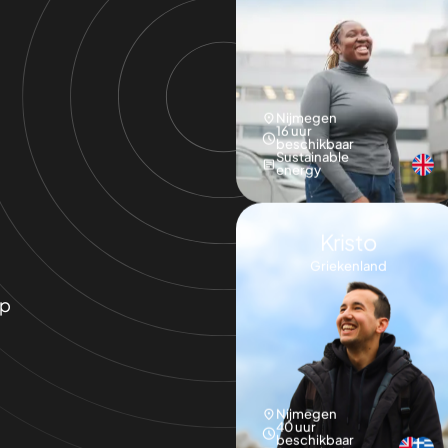
Nijmegen
16 uur
beschikbaar
Sustainable
energy
Kristo
Griekenland
op
Nijmegen
40 uur
beschikbaar
Astrophysics
Maria
Spanje