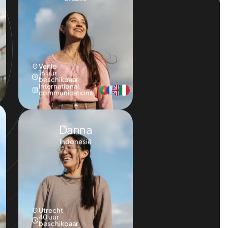
Life sciences
Isa
Brazilië
Venlo
16 uur
beschikbaar
International
communications
Danna
Indonesië