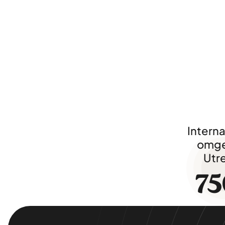
Interna
omge
Utr
75