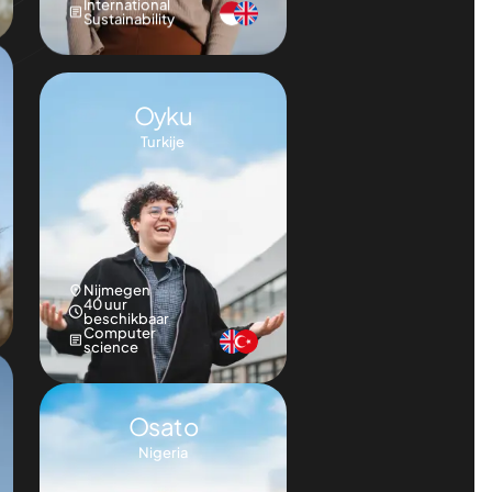
Utrecht
40 uur
beschikbaar
International
Sustainability
Oyku
Turkije
Nijmegen
40 uur
beschikbaar
Computer
science