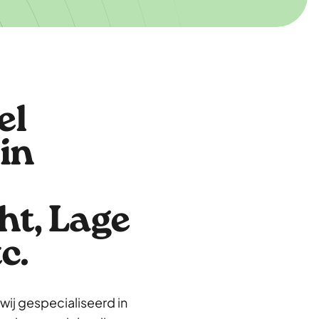
Alexia
Brazilië
Amsterdam
el
16 uur
beschikbaar
Work
organization
in
and health
psychology
Ariyan
ht, Lage
India
c.
 wij gespecialiseerd in