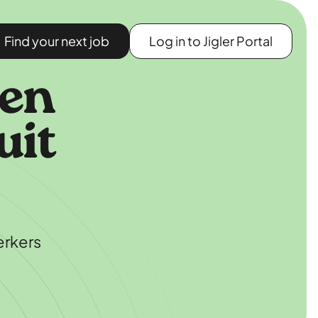
Find your next job
Log in to Jigler Portal
Nijmegen
40 uur
beschikbaar
Astrophysics
 en
Maria
uit
Spanje
Nijmegen
16 uur
erkers
beschikbaar
English
language &
culture