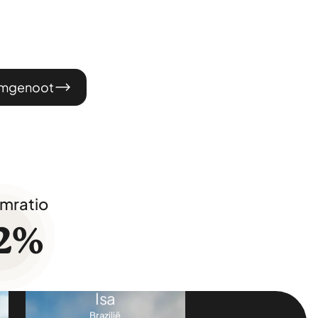
eamgenoot
Nijmegen
16 uur
beschikbaar
Life Sciences
Gabe
Malta
imratio
2
%
Amsterdam
16 uur
beschikbaar