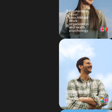
and health
psychology
Ariyan
India
Nijmegen
16 uur
beschikbaar
AI
Leslie
USA