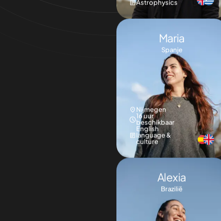
Nijmegen
16 uur
beschikbaar
English
language &
culture
Alexia
Brazilië
Amsterdam
16 uur
beschikbaar
Work
organization