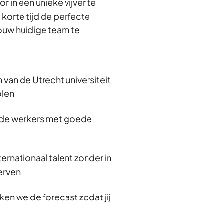
or in een unieke vijver te
Nijmegen
16 uur
 korte tijd de perfecte
beschikbaar
AI
ouw huidige team te
Leslie
USA
van de Utrecht universiteit
olen
rde werkers met goede
Arnhem
16 uur
beschikbaar
ternationaal talent zonder in
International
Social Work
erven
ken we de forecast zodat jij
Alyssa
Brazil