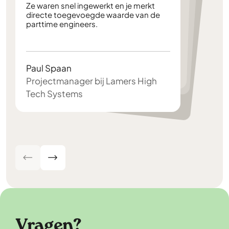
Ze waren snel ingewerkt en je merkt
directe toegevoegde waarde van de
service
parttime engineers.
gebleken: de studenten waren zeer snel up and running
ontzettend leuk.
Hanneke Winder
Arnout v.d. Maas
HR adviseur HANOS
Paul Spaan
Head of Logistics ALSO
Lieske van der Waals
Projectmanager bij Lamers High
Tech Systems
Campaign Lead Stichting Week Zonder Vlees
Vragen?