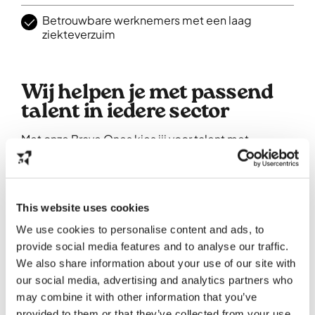
Betrouwbare werknemers met een laag
ziekteverzuim
Wij helpen je met passend
talent in iedere sector
Met onze Brave Ones kies jij voor talent met
karakter als aanvulling op jouw huidige team.
Vind
talent dat perfect past binnen jouw
sector en organisatie.
This website uses cookies
Bind
schaars, hoogopgeleid talent. Ook in
sectoren met hoge tekorten
We use cookies to personalise content and ads, to
Behoud
personeel op de lange termijn zodat
provide social media features and to analyse our traffic.
jij jouw concurrentie een stap voor blijft.
We also share information about your use of our site with
our social media, advertising and analytics partners who
may combine it with other information that you’ve
provided to them or that they’ve collected from your use