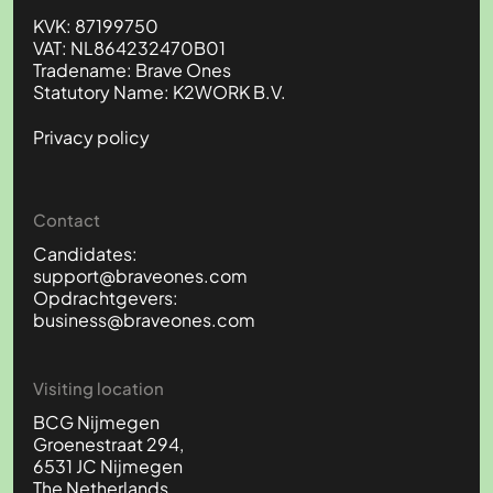
KVK: 87199750
VAT: NL864232470B01
Tradename: Brave Ones
Statutory Name: K2WORK B.V.
Privacy policy
Contact
Candidates:
support@braveones.com
Opdrachtgevers:
business@braveones.com
Visiting location
BCG Nijmegen
Groenestraat 294,
6531 JC Nijmegen
The Netherlands