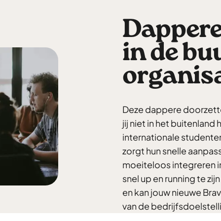
Dappere
in de bu
organis
Deze dappere doorzette
jij niet in het buitenland
internationale studente
zorgt hun snelle aanpa
moeiteloos integreren i
snel up en running te zij
en kan jouw nieuwe Brav
van de bedrijfsdoelstell