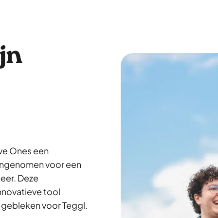
jn
ave Ones een
 aangenomen voor een
neer. Deze
nnovatieve tool
s gebleken voor Teggl.