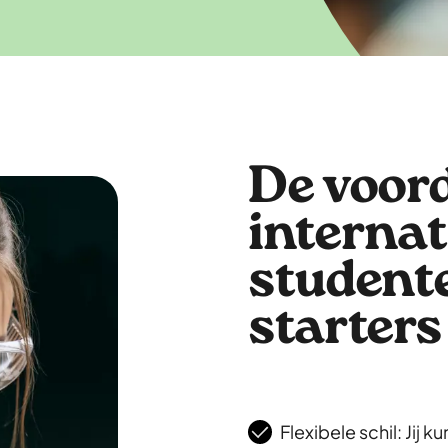
De voor
internat
student
starters
Flexibele schil: Jij k