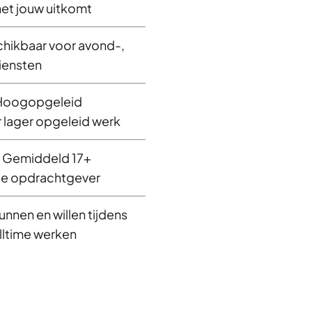
et jouw uitkomt
chikbaar voor avond-,
iensten
: Hoogopgeleid
 lager opgeleid werk
: Gemiddeld 17+
de opdrachtgever
nnen en willen tijdens
lltime werken