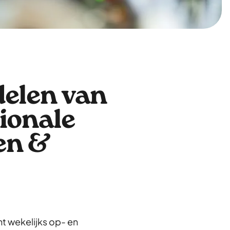
delen van
ionale
en &
unt wekelijks op- en