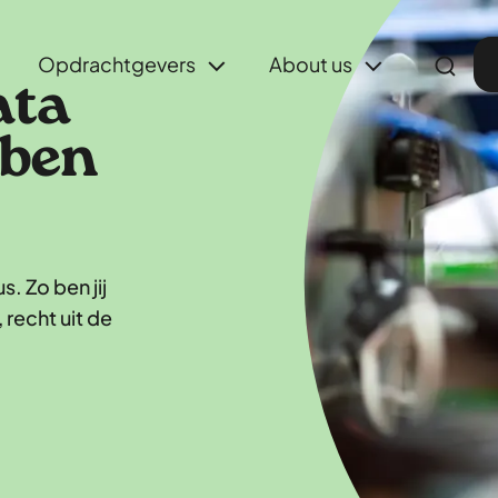
Opdrachtgevers
About us
ata
bben
. Zo ben jij
 recht uit de