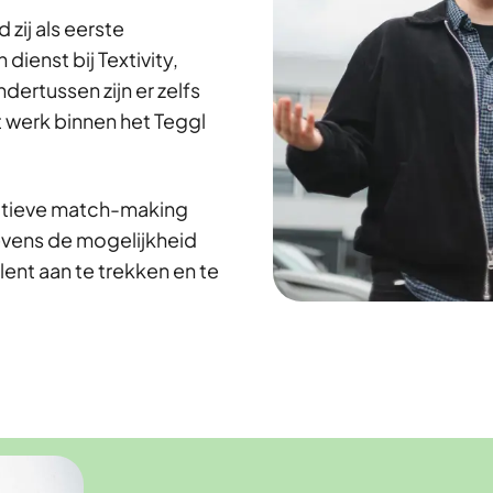
 zij als eerste
dienst bij Textivity,
dertussen zijn er zelfs
t werk binnen het Teggl
ectieve match-making
evens de mogelijkheid
lent aan te trekken en te