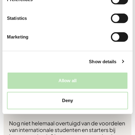
Statistics
Marketing
Show details
Find your next employer
Allow all
Hoor het van
Deny
onze opdrachtgevers
Nog niet helemaal overtuigd van de voordelen
van internationale studenten en starters bij