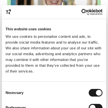
This website uses cookies
Geïnteresseerd? Verken de
mogelijkheden met Karel
We use cookies to personalise content and ads, to
provide social media features and to analyse our traffic.
Plan online kennismaking
We also share information about your use of our site with
our social media, advertising and analytics partners who
may combine it with other information that you’ve
provided to them or that they’ve collected from your use
of their services.
Our employers
From hands-on to study related jobs, we've got a
Consent
wide range of partners, so we're sure there's a job
Necessary
Selection
for you.
Preferences