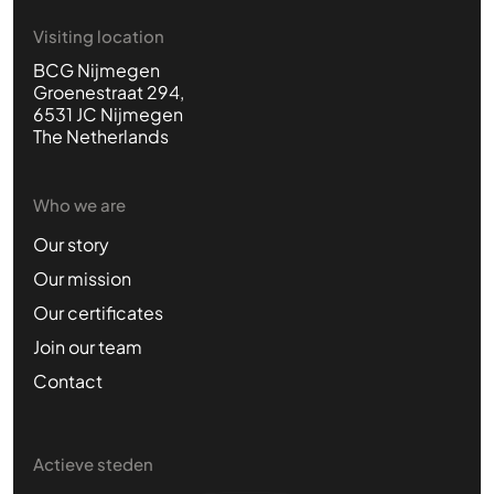
Visiting location
BCG Nijmegen
Groenestraat 294,
6531 JC Nijmegen
The Netherlands
Who we are
Our story
Our mission
Our certificates
Join our team
Contact
Actieve steden