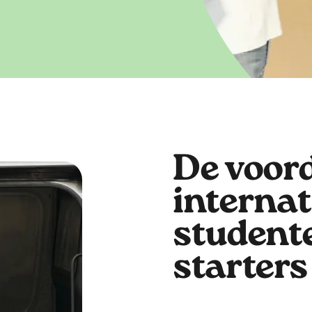
De voor
internat
student
starters