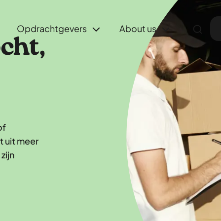
Opdrachtgevers
About us
cht,
of
 uit meer
zijn