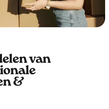
delen van
ionale
en &