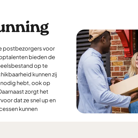
running
e postbezorgers voor
toptalenten bieden de
neelsbestand op te
schikbaarheid kunnen zij
 nodig hebt, ook op
Daarnaast zorgt het
or dat ze snel up en
ocessen kunnen