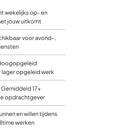
unt wekelijks op- en
et jouw uitkomt
chikbaar voor avond-,
iensten
: Hoogopgeleid
 lager opgeleid werk
: Gemiddeld 17+
de opdrachtgever
nnen en willen tijdens
lltime werken